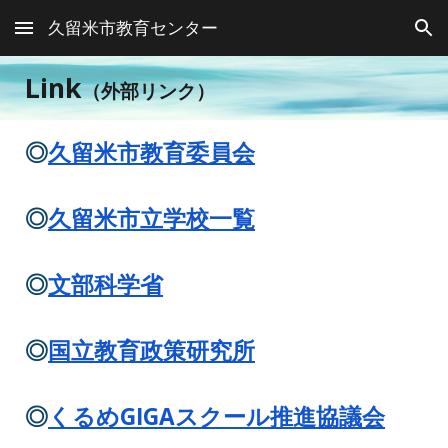
久留米市教育センター
Skip to main content
Skip to navigation
Link
（外部リンク）
◎
久留米市教育委員会
◎
久留米市立学校一覧
◎
文部科学省
◎
国立教育政策研究所
◎
くるめGIGAスクール推進協議会